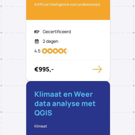
Artificial Intelligence voor professionals
Gecertificeerd
2 dagen
4.5
€995,-
Klimaat en Weer
data analyse met
QGIS
Klimaat