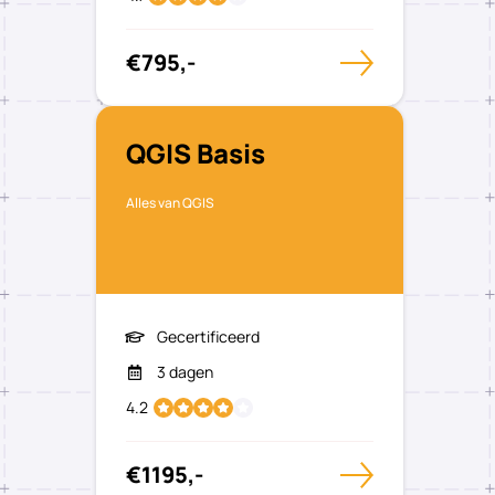
€795,-
QGIS Basis
Alles van QGIS
Gecertificeerd
3 dagen
4.2
€1195,-