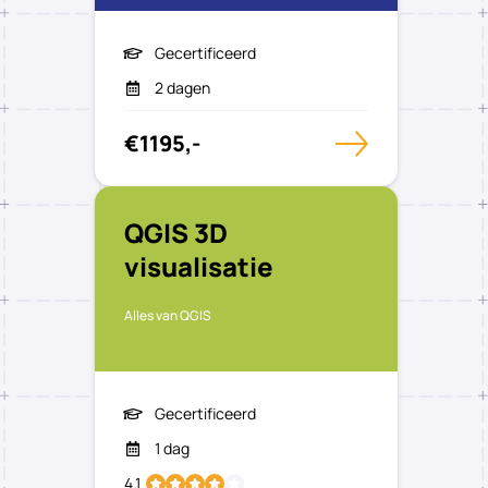
Gecertificeerd
2 dagen
€1195,-
QGIS 3D
visualisatie
Alles van QGIS
Gecertificeerd
1 dag
4.1