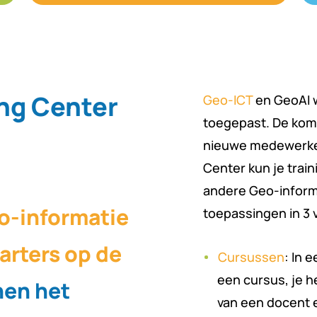
ng Center
Geo-ICT
en GeoAI w
toegepast. De kom
nieuwe medewerkers
Center kun je train
andere Geo-inform
o-informatie
toepassingen in 3 
arters op de
Cursussen
: In e
een cursus, je h
en het
van een docent e