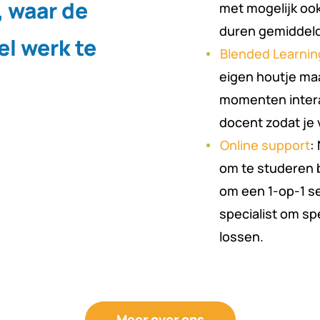
, waar de
met mogelijk oo
duren gemiddeld
l werk te
Blended Learnin
eigen houtje ma
momenten intera
docent zodat je 
Online support
:
om te studeren b
om een 1-op-1 se
specialist om sp
lossen.
Meer over ons