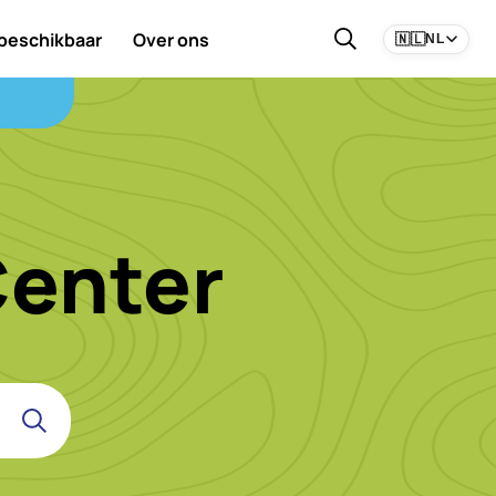
 beschikbaar
Over ons
🇳🇱
NL
Center