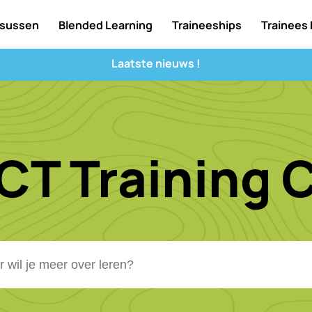
sussen
Blended Learning
Traineeships
Trainees
Laatste nieuws !
CT Training 