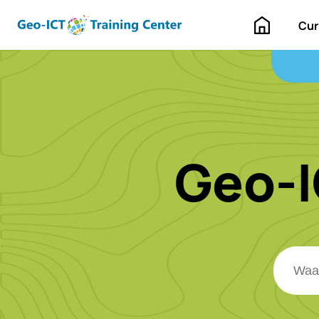
Home
Cur
Geo-I