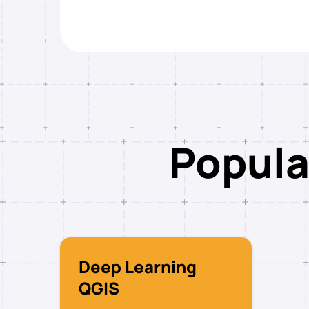
Popula
Deep Learning
QGIS