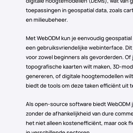
digitale hoogtemodellen (DEMs), wat van g
toepassingen in geospatial data, zoals ca
en milieubeheer.
Met WebODM kun je eenvoudig geospatial
een gebruiksvriendelijke webinterface. Dit
voor zowel beginners als gevorderden. Of
topografische kaarten wilt maken, 3D-mode
genereren, of digitale hoogtemodellen wi
biedt de tools om deze taken efficiënt uit 
Als open-source software biedt WebODM je
zonder de afhankelijkheid van dure commerc
het niet alleen kostenefficiënt, maar ook 
in verschillende sectoren.