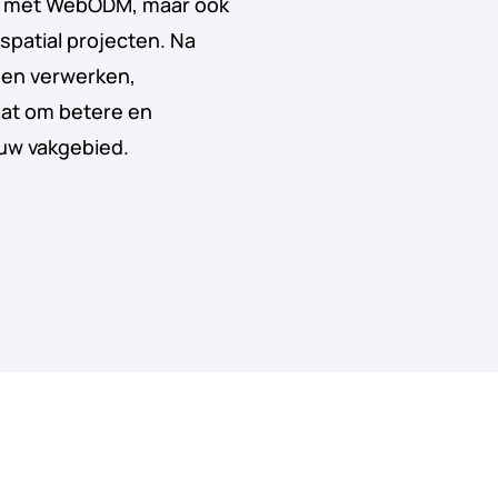
ken met WebODM, maar ook
spatial projecten. Na
den verwerken,
taat om betere en
uw vakgebied.