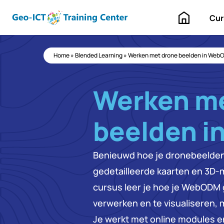
Home
Cur
Home
»
Blended Learning
»
Werken met drone beelden in We
Werken me
beelden 
Benieuwd hoe je dronebeelden
gedetailleerde kaarten en 3D-
cursus leer je hoe je WebODM 
verwerken en te visualiseren, 
Je werkt met online modules en