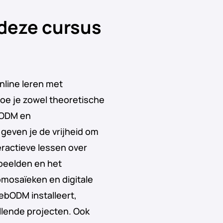
deze cursus
nline leren met
 doe je zowel theoretische
bODM en
geven je de vrijheid om
eractieve lessen over
beelden en het
omosaïeken en digitale
ebODM installeert,
llende projecten. Ook