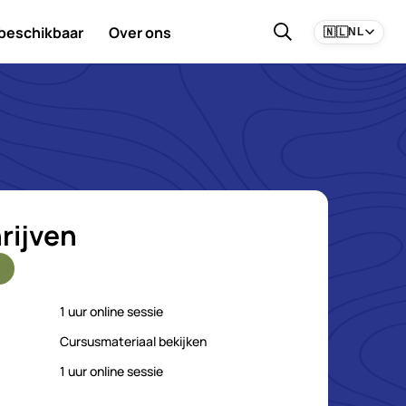
 beschikbaar
Over ons
🇳🇱
NL
rijven
1 uur online sessie
Cursusmateriaal bekijken
1 uur online sessie