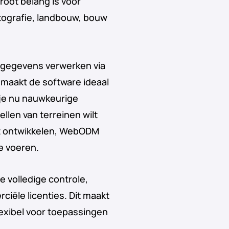
root belang is voor
rtografie, landbouw, bouw
 gegevens verwerken via
 maakt de software ideaal
 je nu nauwkeurige
llen van terreinen wilt
lt ontwikkelen, WebODM
te voeren.
 volledige controle,
iële licenties. Dit maakt
flexibel voor toepassingen