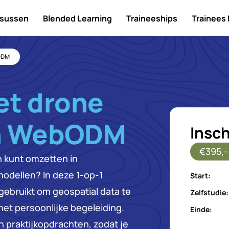
sussen
Blended Learning
Traineeships
Trainees
bODM
t drone
in WebODM
Insch
€395,-
 kunt omzetten in
modellen? In deze 1-op-1
Start:
gebruikt om geospatial data te
Zelfstudie:
met persoonlijke begeleiding.
Einde:
 praktijkopdrachten, zodat je