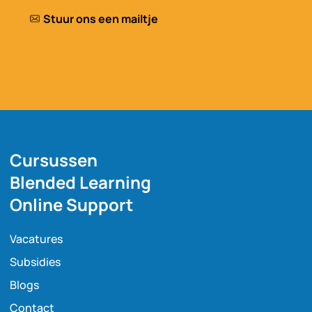
Stuur ons een mailtje
Cursussen
Blended Learning
Online Support
Vacatures
Subsidies
Blogs
Contact