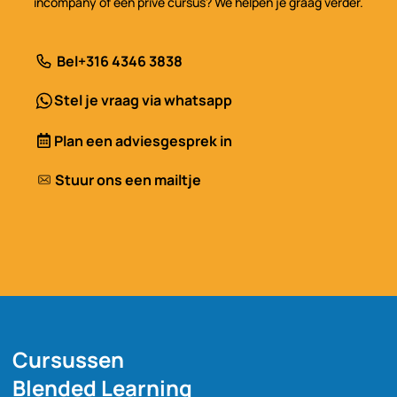
incompany of een privé cursus? We helpen je graag verder.
Bel
+316 4346 3838
Stel je vraag via whatsapp
Plan een adviesgesprek in
Stuur ons een mailtje
Cursussen
Blended Learning