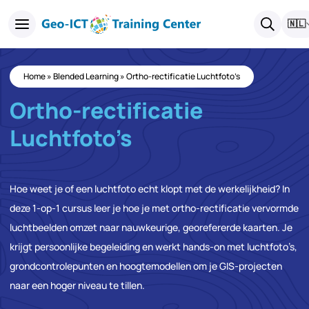
🇳🇱
Home
»
Blended Learning
»
Ortho-rectificatie Luchtfoto’s
Ortho-rectificatie
Luchtfoto’s
Hoe weet je of een luchtfoto echt klopt met de werkelijkheid? In
deze 1-op-1 cursus leer je hoe je met ortho-rectificatie vervormde
luchtbeelden omzet naar nauwkeurige, georefererde kaarten. Je
krijgt persoonlijke begeleiding en werkt hands-on met luchtfoto’s,
grondcontrolepunten en hoogtemodellen om je GIS-projecten
naar een hoger niveau te tillen.