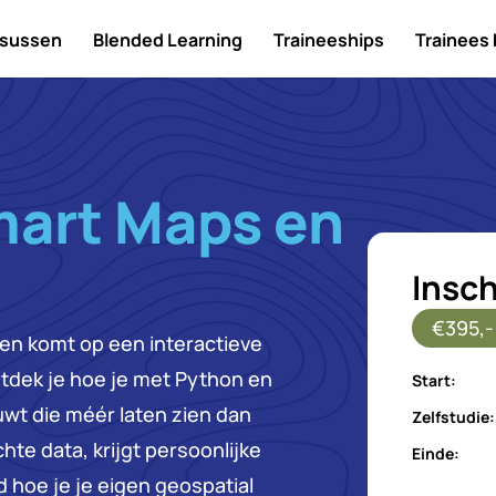
sussen
Blended Learning
Traineeships
Trainees
art Maps en
Insch
€395,-
ven komt op een interactieve
ntdek je hoe je met Python en
Start:
uwt die méér laten zien dan
Zelfstudie:
hte data, krijgt persoonlijke
Einde:
jd hoe je je eigen geospatial