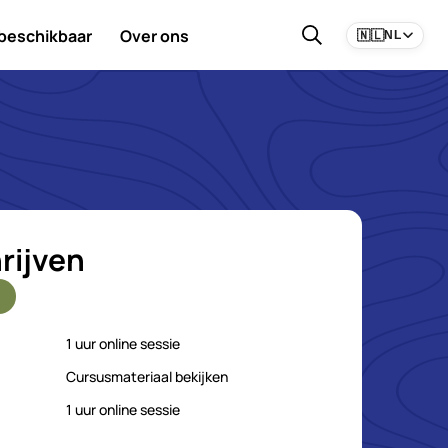
 beschikbaar
Over ons
🇳🇱
NL
rijven
1 uur online sessie
Cursusmateriaal bekijken
1 uur online sessie