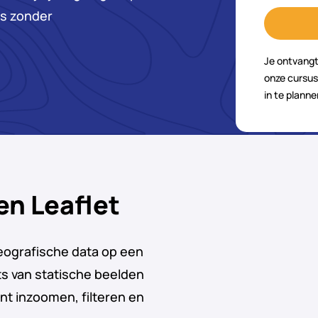
fs zonder
Je ontvangt
onze cursus
in te planne
n Leaflet
geografische data op een
ts van statische beelden
nt inzoomen, filteren en