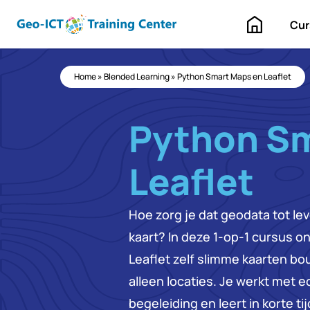
Home
Cur
Home
»
Blended Learning
»
Python Smart Maps en Leaflet
Python Sm
Leaflet
Hoe zorg je dat geodata tot le
kaart? In deze 1-op-1 cursus o
Leaflet zelf slimme kaarten bo
alleen locaties. Je werkt met ec
begeleiding en leert in korte ti