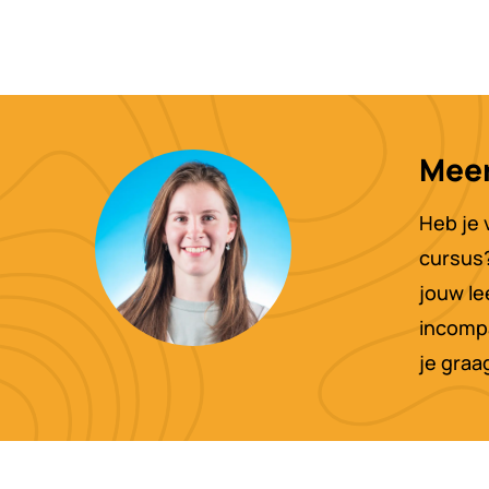
Meer
Heb je 
cursus? 
jouw le
incomp
je graa