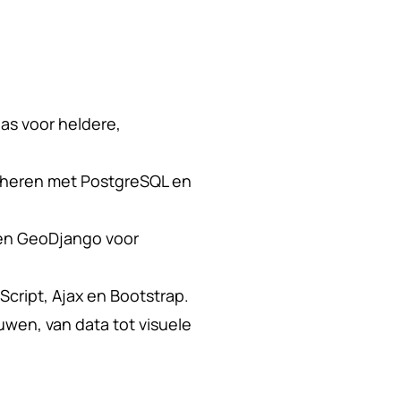
s voor heldere,
eheren met PostgreSQL en
 en GeoDjango voor
cript, Ajax en Bootstrap.
wen, van data tot visuele