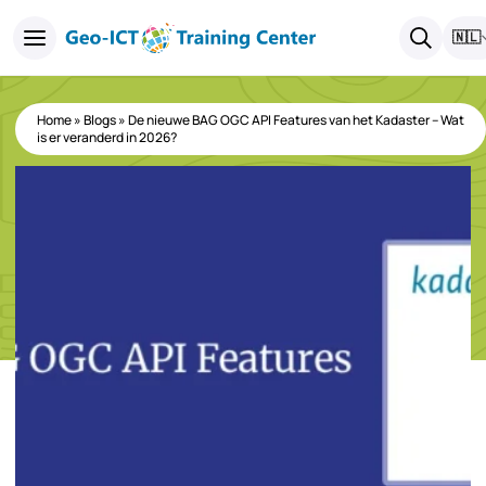
🇳🇱
Home
»
Blogs
»
De nieuwe BAG OGC API Features van het Kadaster – Wat
is er veranderd in 2026?