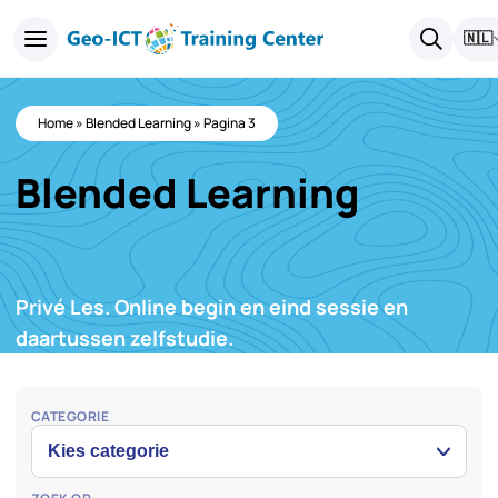
🇳🇱
Home
»
Blended Learning
»
Pagina 3
Blended Learning
Privé Les. Online begin en eind sessie en
daartussen zelfstudie.
CATEGORIE