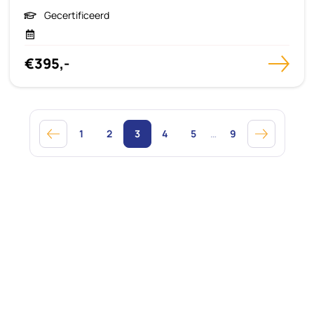
Gecertificeerd
€395,-
1
2
3
4
5
…
9