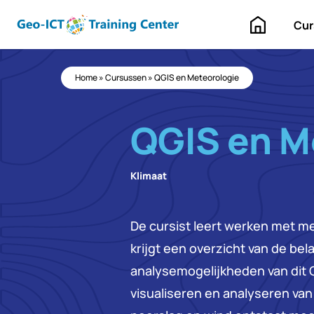
Home
Cur
Home
»
Cursussen
»
QGIS en Meteorologie
QGIS en M
Klimaat
De cursist leert werken met m
krijgt een overzicht van de bel
analysemogelijkheden van dit 
visualiseren en analyseren va