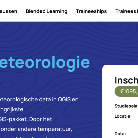
sussen
Blended Learning
Traineeships
Trainees
eteorologie
Insch
€1095,
eteorologische data in QGIS en
Studiebela
angrijkste
Locatie:
GIS-pakket. Door het
n onder andere temperatuur,
Data: