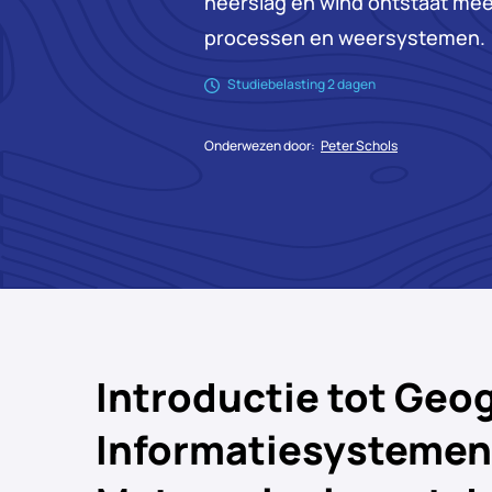
neerslag en wind ontstaat meer
processen en weersystemen.
Studiebelasting 2 dagen
Onderwezen door:
Peter Schols
Introductie tot Geo
Informatiesystemen