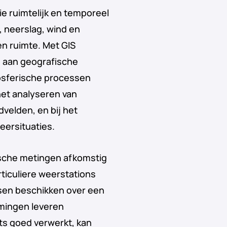
ie ruimtelijk en temporeel
, neerslag, wind en
en ruimte. Met GIS
 aan geografische
osferische processen
 het analyseren van
dvelden, en bij het
eersituaties.
ische metingen afkomstig
rticuliere weerstations
en beschikken over een
emingen leveren
its goed verwerkt, kan