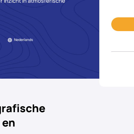
 inzicht in atmosferische
Nederlands
grafische
 en