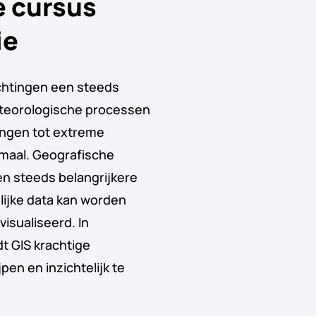
e cursus
ie
chtingen een steeds
meteorologische processen
ingen tot extreme
emaal. Geografische
en steeds belangrijkere
lijke data kan worden
isualiseerd. In
t GIS krachtige
en en inzichtelijk te