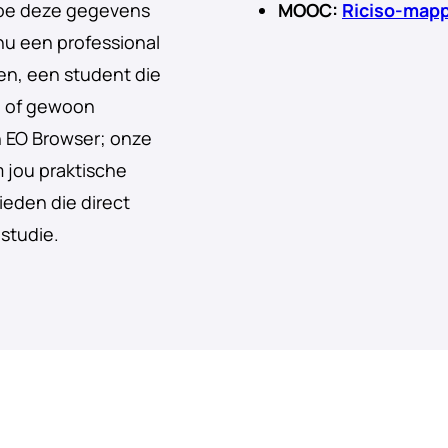
hoe deze gegevens
MOOC:
Riciso-mapp
nu een professional
den, een student die
e, of gewoon
n EO Browser; onze
 jou praktische
ieden die direct
 studie.