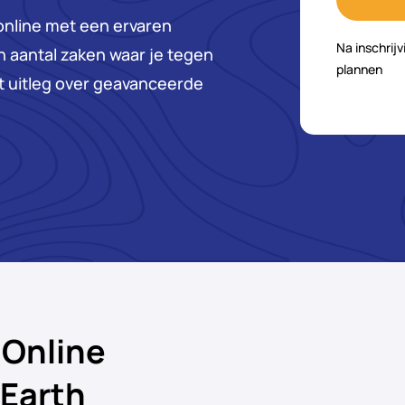
online met een ervaren
Na inschrij
een aantal zaken waar je tegen
plannen
ft uitleg over geavanceerde
r
Online
Earth