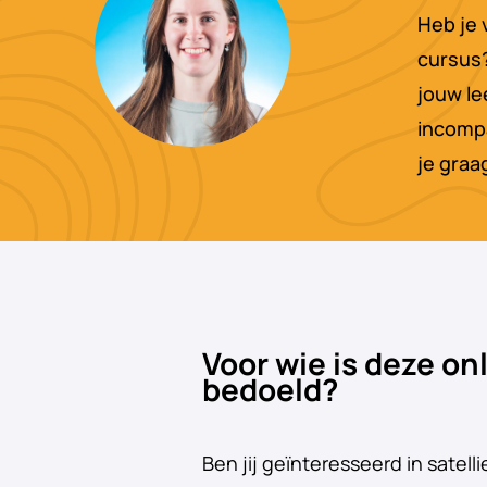
Heb je 
cursus? 
jouw le
incomp
je graa
Voor wie is deze on
bedoeld?
Ben jij geïnteresseerd in satelli