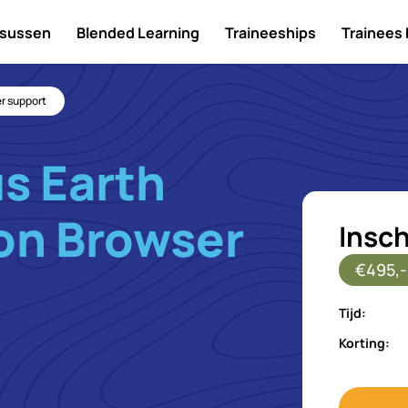
sussen
Blended Learning
Traineeships
Trainees
r support
s Earth
on Browser
Insch
€495,-
Tijd:
Korting: