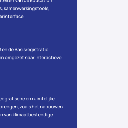
iteiten van de Education
s, samenwerkingstools,
erinterface.
 en de Basisregistratie
en omgezet naar interactieve
ografische en ruimtelijke
rbrengen, zoals het nabouwen
en van klimaatbestendige