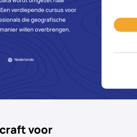
odata wordt omgezet naar
. Een verdiepende cursus voor
sionals die geografische
manier willen overbrengen.
Nederlands
craft voor