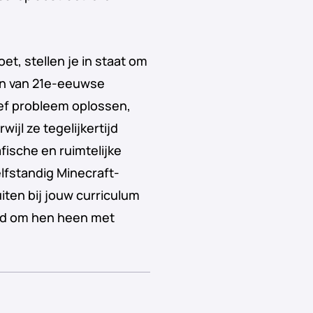
et, stellen je in staat om
len van 21e-eeuwse
ief probleem oplossen,
ijl ze tegelijkertijd
ische en ruimtelijke
lfstandig Minecraft-
iten bij jouw curriculum
eld om hen heen met