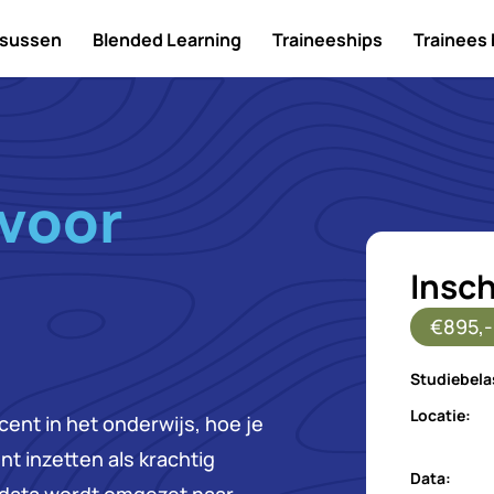
sussen
Blended Learning
Traineeships
Trainees
 voor
Insch
€895,-
Studiebela
Locatie:
cent in het onderwijs, hoe je
nt inzetten als krachtig
Data: