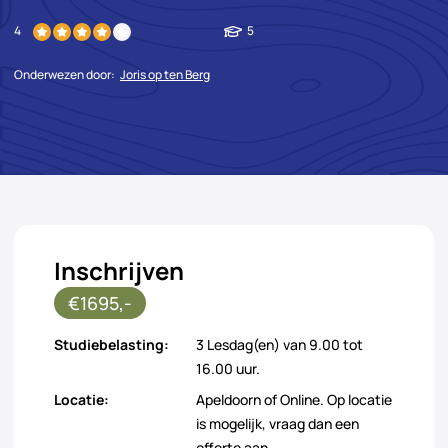
4
5
Onderwezen door:
Joris op ten Berg
Inschrijven
€1695,-
Studiebelasting:
3 Lesdag(en) van 9.00 tot
16.00 uur.
Locatie:
Apeldoorn of Online. Op locatie
is mogelijk, vraag dan een
offerte aan.