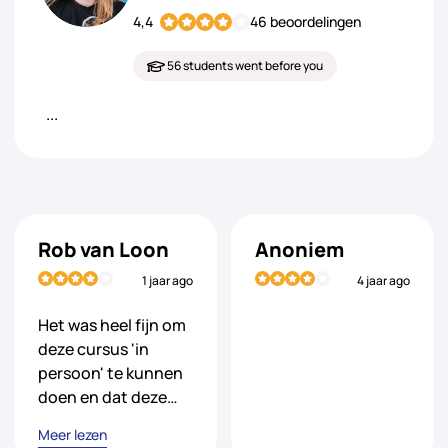
4,4
46 beoordelingen
56 students went before you
...
Rob van Loon
Anoniem
1 jaar ago
4 jaar ago
Het was heel fijn om
deze cursus 'in
persoon' te kunnen
doen en dat deze…
Meer lezen