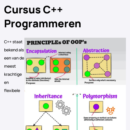
Cursus C++
Programmeren
C++ staat
bekend als
een van de
meest
krachtige
en
flexibele