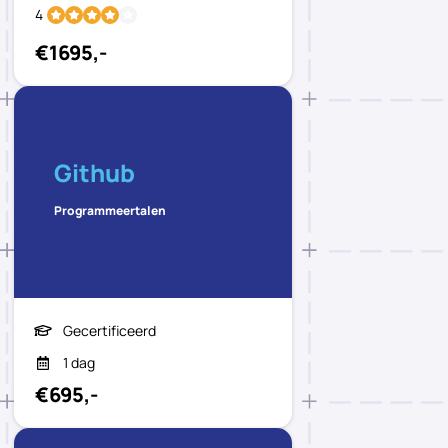
4
€1695,-
Github
Programmeertalen
Gecertificeerd
1 dag
€695,-