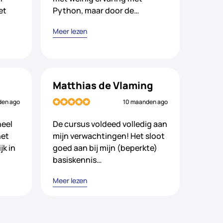
et
Python, maar door de…
Meer lezen
Matthias de Vlaming
den ago
10 maanden ago
neel
De cursus voldeed volledig aan
het
mijn verwachtingen! Het sloot
jk in
goed aan bij mijn (beperkte)
basiskennis…
Meer lezen