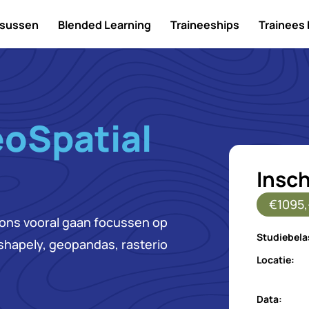
sussen
Blended Learning
Traineeships
Trainees
oSpatial
Insch
€1095,
 ons vooral gaan focussen op
Studiebela
shapely, geopandas, rasterio
Locatie:
Data: