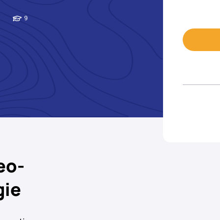
9
eo-
gie