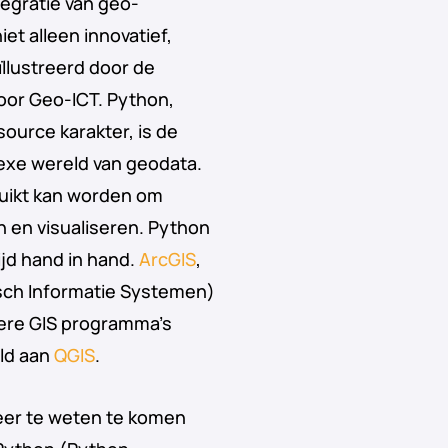
tegratie van geo-
t alleen innovatief,
ïllustreerd door de
or Geo-ICT. Python,
ource karakter, is de
exe wereld van geodata.
ruikt kan worden om
n en visualiseren. Python
ijd hand in hand.
ArcGIS
,
sch Informatie Systemen)
ndere GIS programma’s
eld aan
QGIS
.
eer te weten te komen