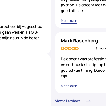
python. De docent legt h
goed uit. Iets…
Meer lezen
uurbeheer bij Hogeschool
r gaan werken als GIS-
t mijn neus in de boter
Mark Rasenberg
6 maan
De docent was professio
en enthousiast, stipt op 
gebied van timing. Duideli
zijn…
Meer lezen
View all reviews