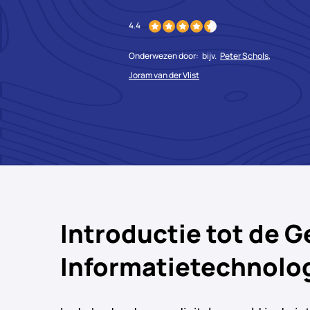
4.4
Onderwezen door:
bijv.
Peter Schols
,
Joram van der Vlist
Introductie tot de G
Informatietechnolo