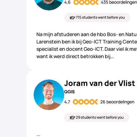
4,6
435 beoordelingen
715 students went before you
Na mijn afstuderen aan de hbo Bos- en Nat
Larenstein ben ik bij Geo-ICT Training Cente
specialist en docent Geo-ICT. Daar viel ik me
want ik werd direct betrokken bij…
Joram van der Vlist
QGIS
4,7
26 beoordelingen
29 students went before you
...