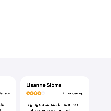
Lisanne Sibma
den ago
2 maanden ago
 de
Ik ging de cursus blind in, en
l
met weinig ervaring met