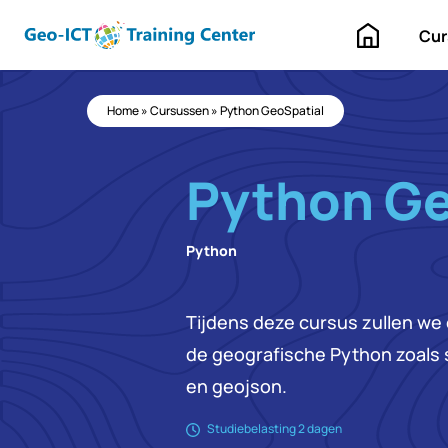
Home
Cur
Home
»
Cursussen
»
Python GeoSpatial
Python Ge
Python
Tijdens deze cursus zullen we
de geografische Python zoals 
en geojson.
Studiebelasting 2 dagen