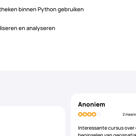
iotheken binnen Python gebruiken
aliseren en analyseren
Anoniem
2 maan
Interessante cursus over
beginselen van geospatia