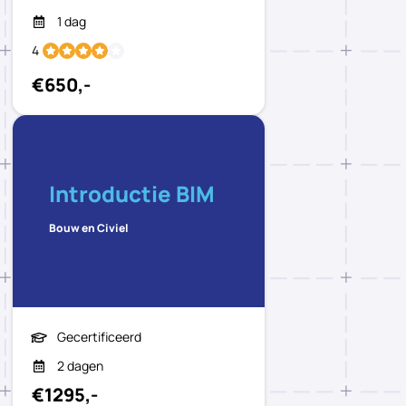
1 dag
4
€650,-
Introductie BIM
Bouw en Civiel
Gecertificeerd
2 dagen
€1295,-