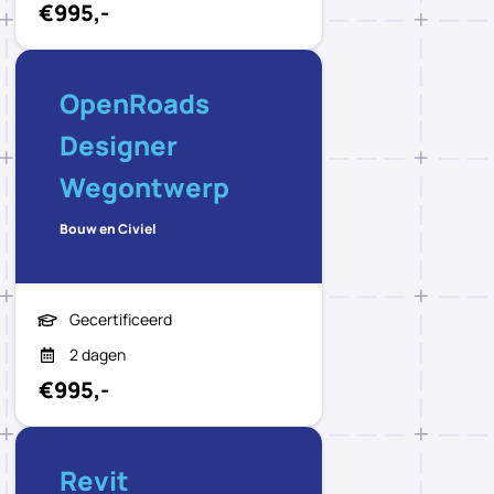
€995,-
OpenRoads
Designer
Wegontwerp
Bouw en Civiel
Gecertificeerd
2 dagen
€995,-
Revit