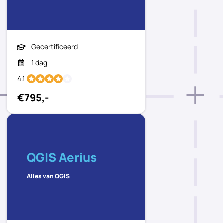
Gecertificeerd
1 dag
4.1
€795,-
QGIS Aerius
Alles van QGIS