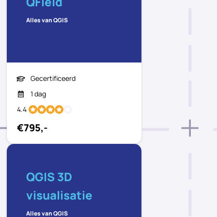
QField
Alles van QGIS
Gecertificeerd
1 dag
4.4
€795,-
QGIS 3D
visualisatie
Alles van QGIS