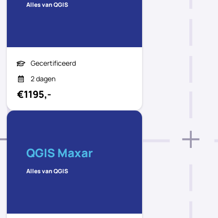
Alles van QGIS
Gecertificeerd
2 dagen
€1195,-
QGIS Maxar
Alles van QGIS