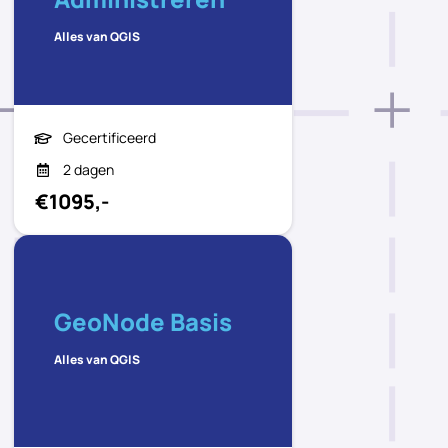
Alles van QGIS
Gecertificeerd
2 dagen
€1095,-
GeoNode Basis
Alles van QGIS