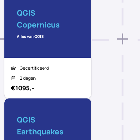
QGIS
Copernicus
Alles van QGIS
Gecertificeerd
2 dagen
€1095,-
QGIS
Earthquakes