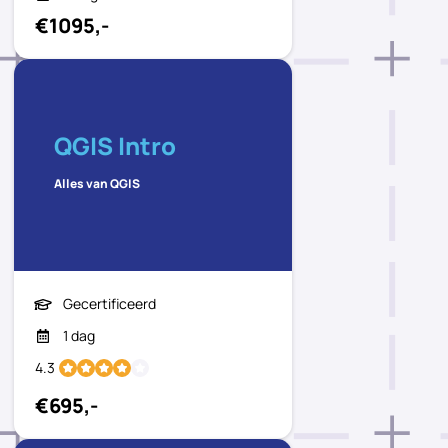
€1095,-
QGIS Intro
Alles van QGIS
Gecertificeerd
1 dag
4.3
€695,-