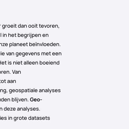
 groeit dan ooit tevoren,
l in het begrijpen en
nze planeet beïnvloeden.
udie van gegevens met een
et is niet alleen boeiend
oren. Van
tot aan
g, geospatiale analyses
den blijven.
Geo-
n deze analyses.
es in grote datasets