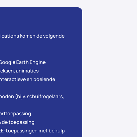
lications komen de volgende
 Google Earth Engine
eeksen, animaties
interactieve en boeiende
oden (bijv. schuifregelaars,
aarttoepassing
n de toepassing
GEE-toepassingen met behulp