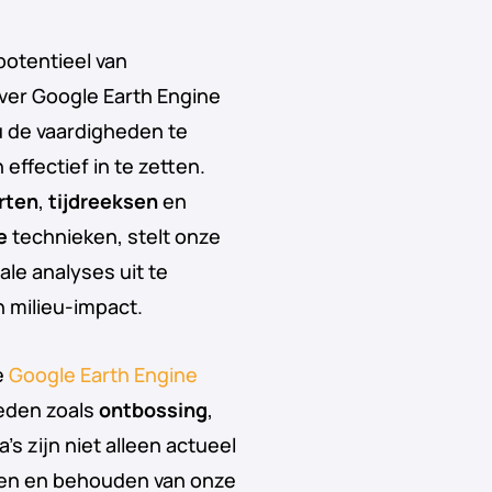
potentieel van
ver Google Earth Engine
u de vaardigheden te
effectief in te zetten.
rten
,
tijdreeksen
en
e
technieken, stelt onze
le analyses uit te
 milieu-impact.
e
Google Earth Engine
ieden zoals
ontbossing
,
’s zijn niet alleen actueel
ken en behouden van onze