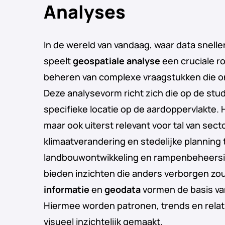
Analyses
In de wereld van vandaag, waar data sneller
speelt
geospatiale analyse
een cruciale ro
beheren van complexe vraagstukken die o
Deze analysevorm richt zich die op de st
specifieke locatie op de aardoppervlakte. H
maar ook uiterst relevant voor tal van sect
klimaatverandering en stedelijke planning 
landbouwontwikkeling en rampenbeheersin
bieden inzichten die anders verborgen zou
informatie
en
geodata
vormen de basis va
Hiermee worden patronen, trends en relati
visueel inzichtelijk gemaakt.