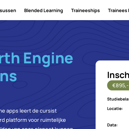
sussen
Blended Learning
Traineeships
Trainees
rth Engine
ons
Insch
€895,-
Studiebela
Locatie:
ne apps leert de cursist
d platform voor ruimtelijke
Data: