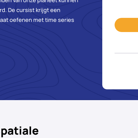
elden van onze planeet kunnen
d. De cursist krijgt een
 gaat oefenen met time series
patiale