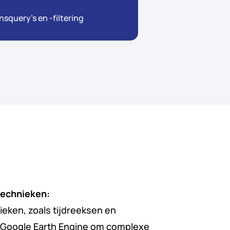
query’s en -filtering
technieken:
ieken, zoals tijdreeksen en
 Google Earth Engine om complexe