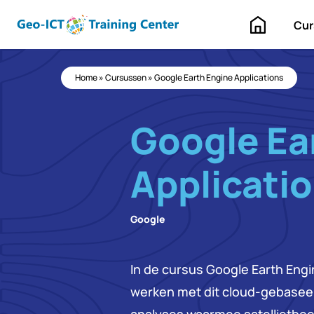
Home
Cur
Home
»
Cursussen
»
Google Earth Engine Applications
Google Ea
Applicati
Google
In de cursus Google Earth Engi
werken met dit cloud-gebaseer