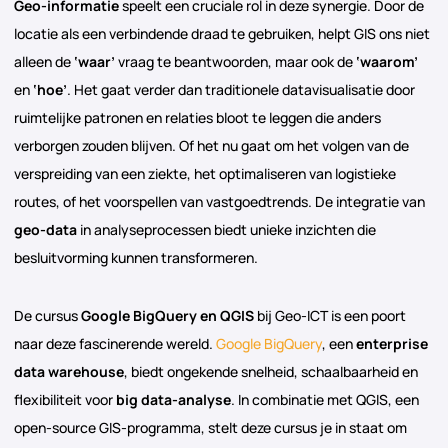
Geo-informatie
speelt een cruciale rol in deze synergie. Door de
locatie als een verbindende draad te gebruiken, helpt GIS ons niet
alleen de
‘waar’
vraag te beantwoorden, maar ook de
‘waarom’
en
‘hoe’
. Het gaat verder dan traditionele datavisualisatie door
ruimtelijke patronen en relaties bloot te leggen die anders
verborgen zouden blijven. Of het nu gaat om het volgen van de
verspreiding van een ziekte, het optimaliseren van logistieke
routes, of het voorspellen van vastgoedtrends. De integratie van
geo-data
in analyseprocessen biedt unieke inzichten die
besluitvorming kunnen transformeren.
De cursus
Google BigQuery en QGIS
bij Geo-ICT is een poort
naar deze fascinerende wereld.
Google BigQuery
, een
enterprise
data warehouse
, biedt ongekende snelheid, schaalbaarheid en
flexibiliteit voor
big data-analyse
. In combinatie met QGIS, een
open-source GIS-programma, stelt deze cursus je in staat om