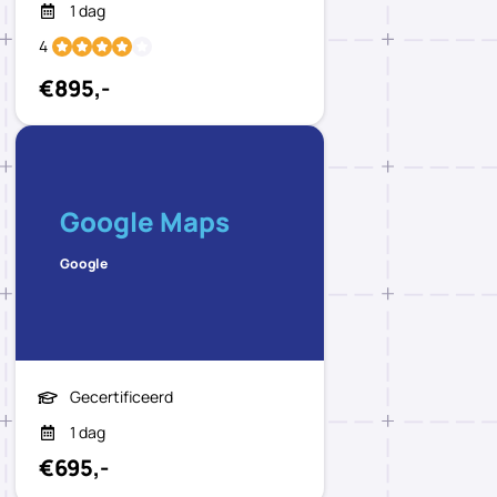
1 dag
4
€895,-
Google Maps
Google
Gecertificeerd
1 dag
€695,-