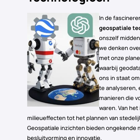
In de fasciner
geospatiale t
onszelf midden 
we denken over
met onze plane
waarbij geodata
ons in staat om
te analyseren, 
manieren die 
waren. Van het 
milieueffecten tot het plannen van stedelij
Geospatiale inzichten bieden ongekende 
besluitvorming en innovatie.