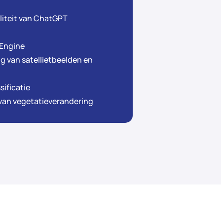
liteit van ChatGPT
 Engine
g van satellietbeelden en
ificatie
van vegetatieverandering