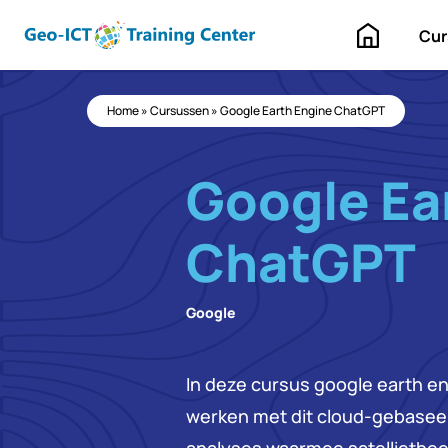
Home
Cur
Home
»
Cursussen
»
Google Earth Engine ChatGPT
Google Ea
ChatGPT
Google
In deze cursus google earth en
werken met dit cloud-gebaseer