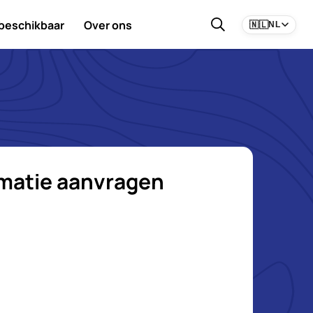
 beschikbaar
Over ons
🇳🇱
NL
rmatie aanvragen