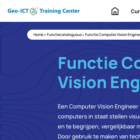
Home
Cur
Home
»
Functiecatalogusus
»
Functie Computer Vision Engine
Functie C
Vision Eng
Een Computer Vision Engineer 
computers in staat stellen visu
en te begrijpen, vergelijkbaar
Door gebruik te maken van tec