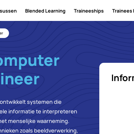
sussen
Blended Learning
Traineeships
Trainees
er
omputer
ineer
Info
ontwikkelt systemen die
ele informatie te interpreteren
 met menselijke waarneming.
hnieken zoals beeldverwerking,