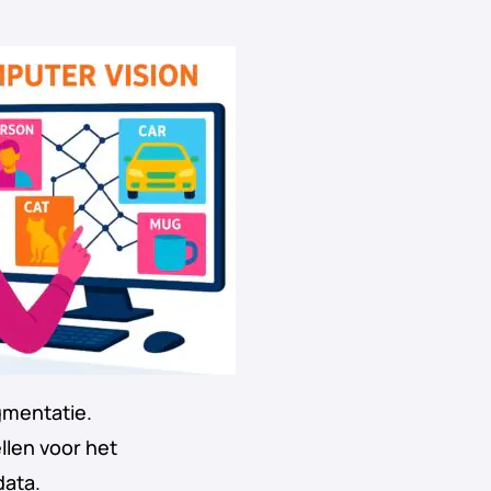
gmentatie.
len voor het
data.