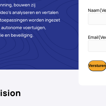
nning, bouwen zij
Naam
(Ve
ideo’s analyseren en vertalen
e toepassingen worden ingezet
r autonome voertuigen,
e en beveiliging.
Email
(Ve
ision