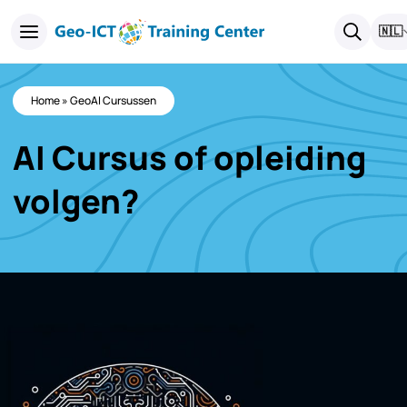
🇳🇱
Home
»
GeoAI Cursussen
AI Cursus of opleiding
volgen?