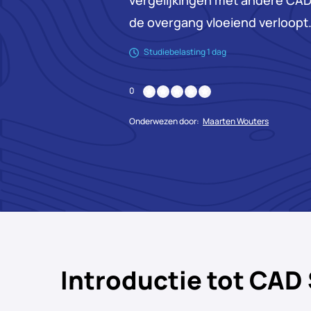
vergelijkingen met andere C
de overgang vloeiend verloopt
Studiebelasting 1 dag
0
Onderwezen door:
Maarten Wouters
Introductie tot CAD