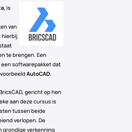
a,
is
ken van
 hierbij
staat
ven te brengen. Een
een softwarepakket dat
ijvoorbeeld
AutoCAD.
BricsCAD, gericht op hen
ieke aan deze cursus is
msten tussen beide
eiend verlopen. De
n grondige verkenning