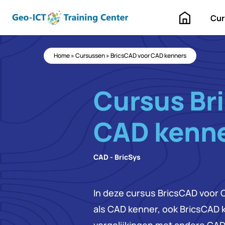
Home
Cur
Home
»
Cursussen
»
BricsCAD voor CAD kenners
Cursus Br
CAD kenn
CAD - BricSys
In deze cursus BricsCAD voor
als CAD kenner, ook BricsCAD 