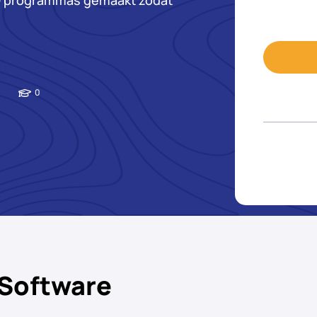
AD programmas gemaakt zodat
.
0
 Software