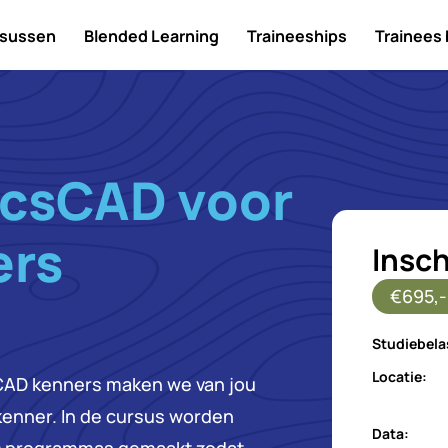
sussen
Blended Learning
Traineeships
Trainees
icsCAD voor
ers
Insch
€695,-
Studiebela
Locatie:
 CAD kenners maken we van jou
kenner. In de cursus worden
Data: